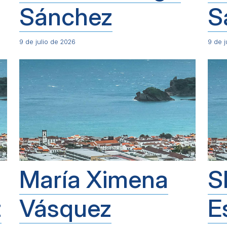
Sánchez
S
9 de julio de 2026
9 de j
María Ximena
S
z
Vásquez
E