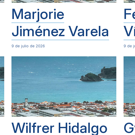
Marjorie
F
Jiménez Varela
V
9 de julio de 2026
9 de j
Wilfrer Hidalgo
G