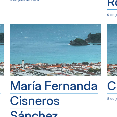
R
9 de j
a
María Fernanda
C
Cisneros
8 de j
Sánchez