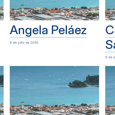
Angela Peláez
C
S
9 de julio de 2026
9 de j